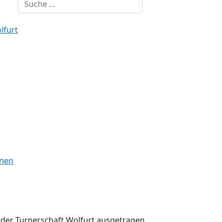
Suchen
lfurt
onen
 der Turnerschaft Wolfurt ausgetragen.