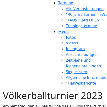
Termine
Alle Veranstaltungen
140 Jahre Turnen in Wo
">
AUSTRIAN OPEN
Trainingstermine
Media
Fotos
Videos
Instagram
Ausschreibungen
Zeitpläne und
Riegeneinteilungen
Siegerlisten
Allgemeine Informati
">
Jahresberichte
Völkerballturnier 2023
Am Samstag, den 13. Mai wurde das 16. Völkerballturnier