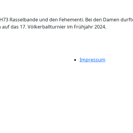
 H73 Rasselbande und den Fehementi. Bei den Damen durf
 auf das 17. Völkerballturnier im Frühjahr 2024.
er:innen
sterschaften der Turnerinnen 2023
Impressum