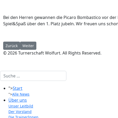
Bei den Herren gewannen die Picaro Bombastico vor der
Spiel&Spaß über den 1. Platz jubeln. Wir freuen uns schon
Vorheriger Beitrag: Drei Goldmedaillen für Wolfurts Team-Turn
Nächster Beitrag: Zimmermann Cup & Mannschaftsmei
Zurück
Weiter
© 2026 Turnerschaft Wolfurt. All Rights Reserved.
Suchen
">
Start
">
Alle News
Über uns
Unser Leitbild
Der Vorstand
Die TrainerInnen