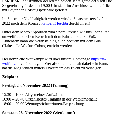
EM-/JEM-Finalist*innen der letzten beiden Jahre gemeldet sind!
Die
Siegerehrung findet um 19:00 Uhr statt. Im Anschluss wird natürlich
mit Foyer der Hofsteigsporthalle gefeiert.
Im Sinne der Nachhaltigkeit werden wir die Staatsmeisterschaften
2022 nach dem Konzept
Ghoerig feschta
durchführen!
Unter dem Motto "Sportlich zum Sport", freuen wir uns über euren
umweltfreundlichen Besuch mit dem Fahrrad oder zu Fuß.
Außerdem kann die Veranstaltung auch bequem mit dem Bus
(Haltestelle Wolfurt Cubus) erreicht werden.
Der komplette Wettkampf wird über unsere Homepage
https://ts-
wolfurt.at
live übertragen. Wer also nicht hautnah dabei sein kann,
hat die Möglichkeit mittels Livestream das Event zu verfolgen.
Zeitplan:
Freitag, 25. November 2022 (Training)
15:30 – 16:00 Allgemeines Aufwärmen
16:00 – 20:40 Organisiertes Training in der Wettkampfhalle
18:00 – 20:00 Wertungsrichter*innen-Besprechung
Samstag, 26. November 2022 (Wettkampf)