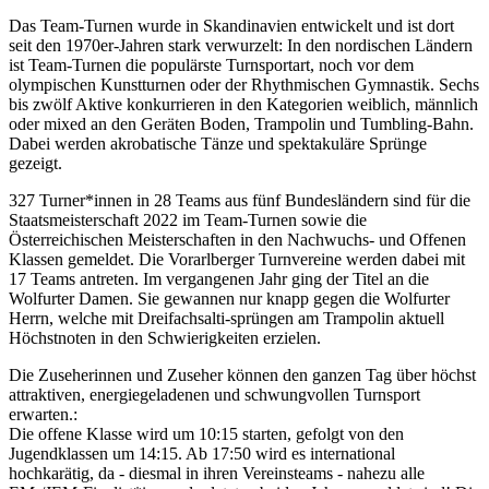
Das Team-Turnen wurde in Skandinavien entwickelt und ist dort
seit den 1970er-Jahren stark verwurzelt: In den nordischen Ländern
ist Team-Turnen die populärste Turnsportart, noch vor dem
olympischen Kunstturnen oder der Rhythmischen Gymnastik. Sechs
bis zwölf Aktive konkurrieren in den Kategorien weiblich, männlich
oder mixed an den Geräten Boden, Trampolin und Tumbling-Bahn.
Dabei werden akrobatische Tänze und spektakuläre Sprünge
gezeigt.
327 Turner*innen in 28 Teams aus fünf Bundesländern sind für die
Staatsmeisterschaft 2022 im Team-Turnen sowie die
Österreichischen Meisterschaften in den Nachwuchs- und Offenen
Klassen gemeldet.
Die Vorarlberger Turnvereine werden dabei mit
17 Teams antreten.
Im vergangenen Jahr ging der Titel an die
Wolfurter Damen. Sie gewannen nur knapp gegen die Wolfurter
Herrn, welche mit Dreifachsalti-sprüngen am Trampolin aktuell
Höchstnoten in den Schwierigkeiten erzielen.
Die Zuseherinnen und Zuse
her können den ganzen Tag über höchst
attraktiven, energiegeladenen und schwungvollen Turnsport
erwarten.:
Die offene Klasse wird um 10:15 starten, gefolgt von den
Jugendklassen um
14:15. Ab 17:50
wird es international
hochkarätig, da - diesmal in ihren Vereinsteams - nahezu alle