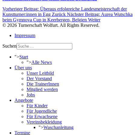
Vorheriger Beitrag: Überaus erfolgreiche Landesmeisterschaft der
Kunstturner:innen in Egg
Zurück
Nächster Beitrag: Aurea Wutschka
beim Gymnova Cup in Keerbergen, Belgien
Weiter
© 2026 Turnerschaft Wolfurt. All Rights Reserved.
Impressum
Suchen
">
Start
">
Alle News
Über uns
Unser Leitbild
Der Vorstand
Die TrainerInnen
Mitglied werden
Jobs
Angebote
Für Kinder
Für Jugendliche
Für Erwachsene
Vereinsbekleidung
">
Waschanleitung
Termine