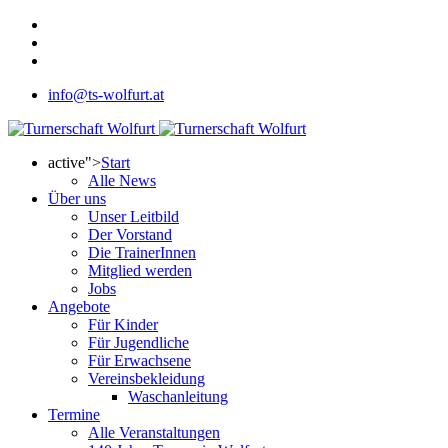
info@ts-wolfurt.at
active">
Start
Alle News
Über uns
Unser Leitbild
Der Vorstand
Die TrainerInnen
Mitglied werden
Jobs
Angebote
Für Kinder
Für Jugendliche
Für Erwachsene
Vereinsbekleidung
Waschanleitung
Termine
Alle Veranstaltungen