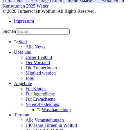
Zurück
Nächster Beitrag: Österreichische Staatsmeisterschaften im
Kunstturnen 2025
Weiter
© 2026 Turnerschaft Wolfurt. All Rights Reserved.
Impressum
Suchen
">
Start
Alle News
Über uns
Unser Leitbild
Der Vorstand
Die TrainerInnen
Mitglied werden
Jobs
Angebote
Für Kinder
Für Jugendliche
Für Erwachsene
Vereinsbekleidung
">
Waschanleitung
Termine
Alle Veranstaltungen
140 Jahre Turnen in Wolfurt