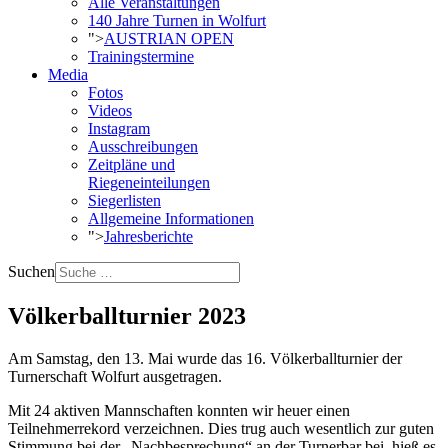
Alle Veranstaltungen
140 Jahre Turnen in Wolfurt
">
AUSTRIAN OPEN
Trainingstermine
Media
Fotos
Videos
Instagram
Ausschreibungen
Zeitpläne und
Riegeneinteilungen
Siegerlisten
Allgemeine Informationen
">
Jahresberichte
Suchen
Völkerballturnier 2023
Am Samstag, den 13. Mai wurde das 16. Völkerballturnier der
Turnerschaft Wolfurt ausgetragen.
Mit 24 aktiven Mannschaften konnten wir heuer einen
Teilnehmerrekord verzeichnen. Dies trug auch wesentlich zur guten
Stimmung bei der „Nachbesprechung“ an der Turnerbar bei, hieß es