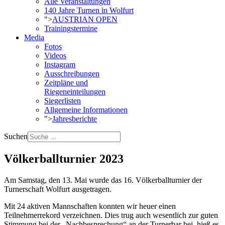
Alle Veranstaltungen
140 Jahre Turnen in Wolfurt
">
AUSTRIAN OPEN
Trainingstermine
Media
Fotos
Videos
Instagram
Ausschreibungen
Zeitpläne und
Riegeneinteilungen
Siegerlisten
Allgemeine Informationen
">
Jahresberichte
Suchen
Völkerballturnier 2023
Am Samstag, den 13. Mai wurde das 16. Völkerballturnier der
Turnerschaft Wolfurt ausgetragen.
Mit 24 aktiven Mannschaften konnten wir heuer einen
Teilnehmerrekord verzeichnen. Dies trug auch wesentlich zur guten
Stimmung bei der „Nachbesprechung“ an der Turnerbar bei, hieß es