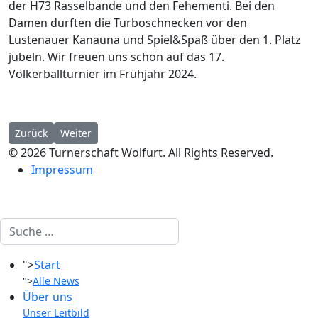
der H73 Rasselbande und den Fehementi. Bei den
Damen durften die Turboschnecken vor den
Lustenauer Kanauna und Spiel&Spaß über den 1. Platz
jubeln. Wir freuen uns schon auf das 17.
Völkerballturnier im Frühjahr 2024.
Vorheriger Beitrag: Drei Goldmedaillen für Wolfurts Team-Turn
Nächster Beitrag: Zimmermann Cup & Mannschaftsmei
Zurück
Weiter
© 2026 Turnerschaft Wolfurt. All Rights Reserved.
Impressum
Suchen
">
Start
">
Alle News
Über uns
Unser Leitbild