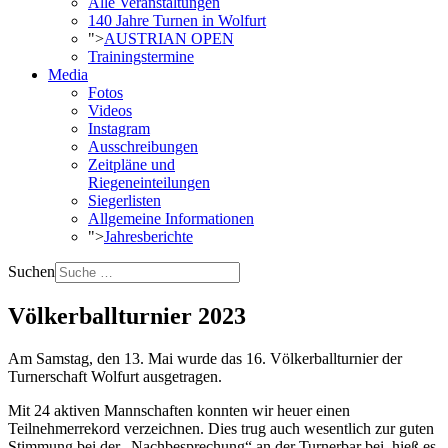
Alle Veranstaltungen
140 Jahre Turnen in Wolfurt
">
AUSTRIAN OPEN
Trainingstermine
Media
Fotos
Videos
Instagram
Ausschreibungen
Zeitpläne und
Riegeneinteilungen
Siegerlisten
Allgemeine Informationen
">
Jahresberichte
Suchen
Völkerballturnier 2023
Am Samstag, den 13. Mai wurde das 16. Völkerballturnier der
Turnerschaft Wolfurt ausgetragen.
Mit 24 aktiven Mannschaften konnten wir heuer einen
Teilnehmerrekord verzeichnen. Dies trug auch wesentlich zur guten
Stimmung bei der „Nachbesprechung“ an der Turnerbar bei, hieß es